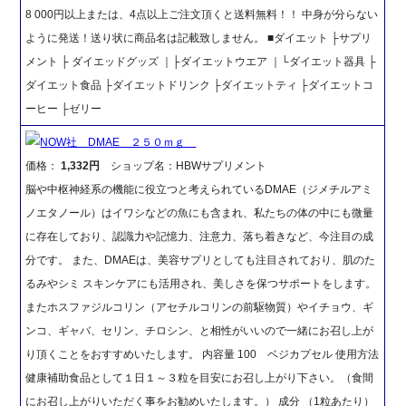
8 000円以上または、4点以上ご注文頂くと送料無料！！ 中身が分らない
ように発送！送り状に商品名は記載致しません。 ■ダイエット ├サプリ
メント ├ ダイエッドグッズ ｜├ダイエットウエア ｜└ダイエット器具 ├
ダイエット食品 ├ダイエットドリンク ├ダイエットティ ├ダイエットコ
ーヒー ├ゼリー
NOW社 DMAE ２５０ｍｇ
価格：
1,332円
ショップ名：HBWサプリメント
脳や中枢神経系の機能に役立つと考えられているDMAE（ジメチルアミ
ノエタノール）はイワシなどの魚にも含まれ、私たちの体の中にも微量
に存在しており、認識力や記憶力、注意力、落ち着きなど、今注目の成
分です。 また、DMAEは、美容サプリとしても注目されており、肌のた
るみやシミ スキンケアにも活用され、美しさを保つサポートをします。
またホスファジルコリン（アセチルコリンの前駆物質）やイチョウ、ギ
ンコ、ギャバ、セリン、チロシン、と相性がいいので一緒にお召し上が
り頂くことをおすすめいたします。 内容量 100 ベジカプセル 使用方法
健康補助食品として１日１～３粒を目安にお召し上がり下さい。（食間
にお召し上がりいただく事をお勧めいたします。） 成分 （1粒あたり）