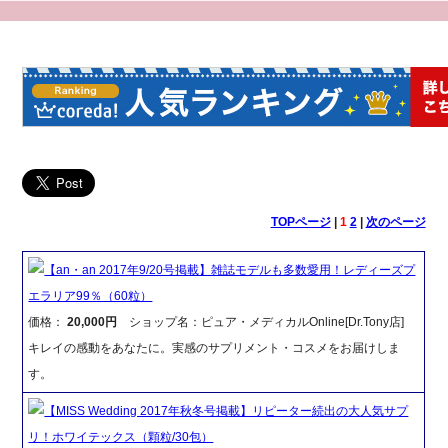
TOPページ
|
1
2
|
次のページ
【an・an 2017年9/20号掲載】雑誌モデルも多数愛用！レディーズプ
エラリア99％（60粒）
価格：
20,000円
ショップ名：ピュア・メディカルOnline[Dr.Tony店]
キレイの感動をあなたに。実感のサプリメント・コスメをお届けしま
す。
【MISS Wedding 2017年秋冬号掲載】リピーター続出の大人気サプ
リ！ホワイテックス（顆粒/30包）