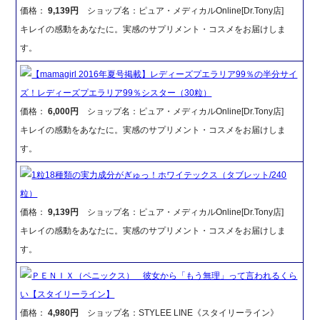
価格：
9,139円
ショップ名：ピュア・メディカルOnline[Dr.Tony店]
キレイの感動をあなたに。実感のサプリメント・コスメをお届けしま
す。
【mamagirl 2016年夏号掲載】レディーズプエラリア99％の半分サイ
ズ！レディーズプエラリア99％シスター（30粒）
価格：
6,000円
ショップ名：ピュア・メディカルOnline[Dr.Tony店]
キレイの感動をあなたに。実感のサプリメント・コスメをお届けしま
す。
1粒18種類の実力成分がぎゅっ！ホワイテックス（タブレット/240
粒）
価格：
9,139円
ショップ名：ピュア・メディカルOnline[Dr.Tony店]
キレイの感動をあなたに。実感のサプリメント・コスメをお届けしま
す。
ＰＥＮＩＸ（ペニックス） 彼女から「もう無理」って言われるくら
い【スタイリーライン】
価格：
4,980円
ショップ名：STYLEE LINE《スタイリーライン》