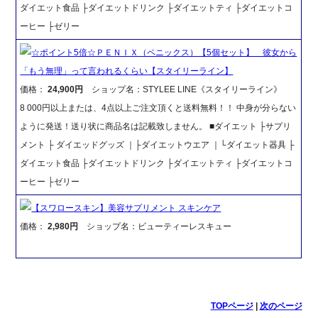
ダイエット食品 ├ダイエットドリンク ├ダイエットティ ├ダイエットコ
ーヒー ├ゼリー
☆ポイント5倍☆ＰＥＮＩＸ（ペニックス）【5個セット】 彼女から
「もう無理」って言われるくらい【スタイリーライン】
価格：
24,900円
ショップ名：STYLEE LINE《スタイリーライン》
8 000円以上または、4点以上ご注文頂くと送料無料！！ 中身が分らない
ように発送！送り状に商品名は記載致しません。 ■ダイエット ├サプリ
メント ├ ダイエッドグッズ ｜├ダイエットウエア ｜└ダイエット器具 ├
ダイエット食品 ├ダイエットドリンク ├ダイエットティ ├ダイエットコ
ーヒー ├ゼリー
【スワロースキン】美容サプリメント スキンケア
価格：
2,980円
ショップ名：ビューティーレスキュー
TOPページ
|
次のページ