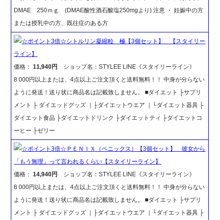
DMAE 250ｍｇ (DMAE酸性酒石酸塩250mgより) 注意 ・ 妊娠中の方
または授乳中の方、既往症のある方
☆ポイント3倍☆シトルリン凝縮粒 極【3個セット】 【スタイリー
ライン】
価格：
11,940円
ショップ名：STYLEE LINE《スタイリーライン》
8 000円以上または、4点以上ご注文頂くと送料無料！！ 中身が分らない
ように発送！送り状に商品名は記載致しません。 ■ダイエット ├サプリ
メント ├ ダイエッドグッズ ｜├ダイエットウエア ｜└ダイエット器具 ├
ダイエット食品 ├ダイエットドリンク ├ダイエットティ ├ダイエットコ
ーヒー ├ゼリー
☆ポイント3倍☆ＰＥＮＩＸ（ペニックス）【3個セット】 彼女から
「もう無理」って言われるくらい【スタイリーライン】
価格：
14,940円
ショップ名：STYLEE LINE《スタイリーライン》
8 000円以上または、4点以上ご注文頂くと送料無料！！ 中身が分らない
ように発送！送り状に商品名は記載致しません。 ■ダイエット ├サプリ
メント ├ ダイエッドグッズ ｜├ダイエットウエア ｜└ダイエット器具 ├