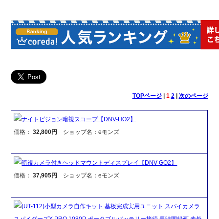
TOPページ
|
1
2
|
次のページ
ナイトビジョン暗視スコープ【DNV-HO2】
価格：
32,800円
ショップ名：eモンズ
暗視カメラ付きヘッドマウントディスプレイ【DNV-GO2】
価格：
37,905円
ショップ名：eモンズ
(UT-112)小型カメラ自作キット 基板完成実用ユニット スパイカメラ
スパイダーズX PRO 1080P ポータブルバッテリー接続 長時間録画 赤外