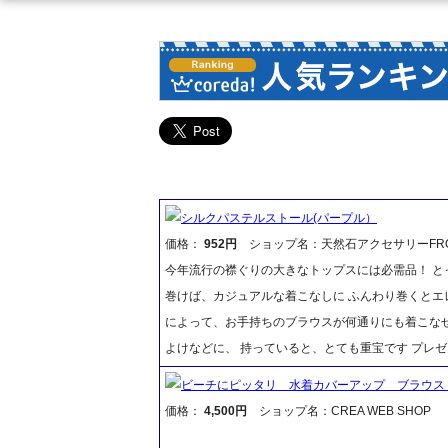
シルクパステルストール(パープル）
価格：
952円
ショップ名：天然石アクセサリーFR
今年流行の襟ぐりの大きなトップスには必需品！ と
巻けば、カジュアルな着こなしに ふんわり巻くとエレ
によって、お手持ちのブラウスが何通りにも着こな
よけなどに、 持っていると、とても重宝です プレ
ビーチにピッタリ 水着カバーアップ ブラウス
価格：
4,500円
ショップ名：CREA WEB SHOP