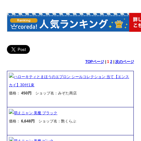
TOPページ
|
1
2
|
次のページ
ハローキティとまほうのエプロン シールコレクション 当て【エンス
カイ】30付1束
価格：
450円
ショップ名：みぞた商店
萌えニャン 美魔 ブラック
価格：
6,648円
ショップ名：艶くらぶ
萌えニャン 美魔 ピンク