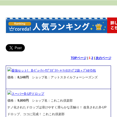
TOPページ
|
1
2
|
次のページ
最強セット! B-ﾋﾞｭｰﾃｨｰｻﾌﾟﾘｸﾞﾗﾏｰ＋ﾏｯｸｽｱｯﾌﾟ2袋＋ﾌﾟﾙｵｲ5包
価格：
8,148円
ショップ名：アットスタイルフォーシーズンズ
スーパーB-UPドロップ
価格：
9,800円
ショップ名：これこれ倶楽部
ナノ化されたドロップは溶けやすく滑らかな舌触り！ 改良されたB-UP
ドロップ、ココに完成！ これこれ倶楽部