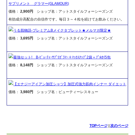
サプリメント グラマー(GLAMOUR)
価格：
2,900円
ショップ名：アットスタイルフォーシーズンズ
有効成分高配合の自信作です。毎日３～４粒を続けてお飲みください。
うる肌物語-プレミアムBメイクタブレット★メルマガ限定★
価格：
3,695円
ショップ名：アットスタイルフォーシーズンズ
最強セット! B-ﾋﾞｭｰﾃｨｰｻﾌﾟﾘｸﾞﾗﾏｰ＋ﾏｯｸｽｱｯﾌﾟ2袋＋ﾌﾟﾙｵｲ5包
価格：
8,148円
ショップ名：アットスタイルフォーシーズンズ
【エナジーアイアン加圧シャツ】加圧式強力筋肉インナー ダイエット
価格：
3,980円
ショップ名：ビューティーレスキュー
TOPページ
|
次のページ