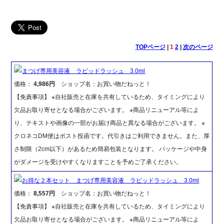
TOPページ
|
1
2
|
次のページ
まつげ専用美容液 ラピッドラッシュ 3.0ml
価格：
4,986円
ショップ名：お買い物だねっと！
【免責事項】 ※自社販売と在庫を共有しているため、タイミングにより
欠品お取り寄せとなる場合がございます。 ※商品リニューアル等によ
り、テキストや画像の一部がお届け商品と異なる場合がございます。 ※
クロネコDM便はポスト投函です。代引きはご利用できません。また、厚
さ制限（2cm以下）があるため簡易包装となります。 パッケージや中身
がダメージを受けやすくなりますことを予めご了承ください。
お得な２本セット まつげ専用美容液 ラピッドラッシュ 3.0ml
価格：
8,557円
ショップ名：お買い物だねっと！
【免責事項】 ※自社販売と在庫を共有しているため、タイミングにより
欠品お取り寄せとなる場合がございます。 ※商品リニューアル等によ