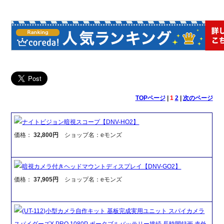
TOPページ
|
1
2
|
次のページ
ナイトビジョン暗視スコープ【DNV-HO2】
価格：
32,800円
ショップ名：eモンズ
暗視カメラ付きヘッドマウントディスプレイ【DNV-GO2】
価格：
37,905円
ショップ名：eモンズ
(UT-112)小型カメラ自作キット 基板完成実用ユニット スパイカメラ
スパイダーズX PRO 1080P ポータブルバッテリー接続 長時間録画 赤外