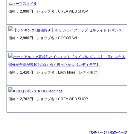
ムハーツスタイル
価格：
2,990円
ショップ名：CREA WEB SHOP
【ランキング1位獲得★】ルカ シェイプアップ セルライト レギンス
価格：
2,980円
ショップ名：COCORAVI
ホットアルファ裏起毛ハイウエスト【タイツ/レギンス】 肌にあたる
部分が全部が裏起毛!!ぬくぬく暖ったか☆【レディモア】
価格：
1,410円
ショップ名：Lady More〈レディモア〉
KKXXレギンス KKXX leggings
価格：
2,762円
ショップ名：CREA WEB SHOP
TOPページ
|
次のページ