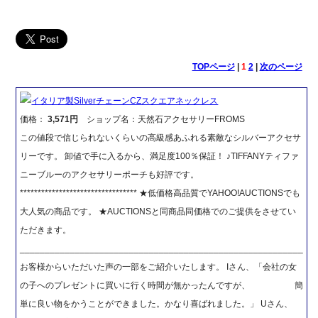
TOPページ
|
1
2
|
次のページ
イタリア製SilverチェーンCZスクエアネックレス
価格：
3,571円
ショップ名：天然石アクセサリーFROMS
この値段で信じられないくらいの高級感あふれる素敵なシルバーアクセサ
リーです。 卸値で手に入るから、満足度100％保証！ ♪TIFFANYティファ
ニーブルーのアクセサリーポーチも好評です。
********************************* ★低価格高品質でYAHOO!AUCTIONSでも
大人気の商品です。 ★AUCTIONSと同商品同価格でのご提供をさせてい
ただきます。
_________________________________________________________
お客様からいただいた声の一部をご紹介いたします。 Iさん、「会社の女
の子へのプレゼントに買いに行く時間が無かったんですが、 簡
単に良い物をかうことができました。かなり喜ばれました。」 Uさん、