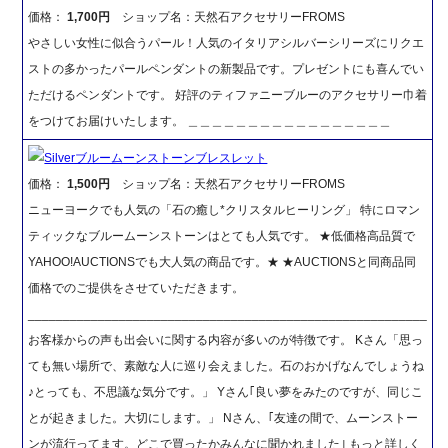
価格：
1,700円
ショップ名：天然石アクセサリーFROMS
やさしい女性に似合うパール！人気のイタリアシルバーシリーズにリクエ
ストの多かったパールペンダントの新製品です。プレゼントにも喜んでい
ただけるペンダントです。 好評のティファニーブルーのアクセサリー巾着
をつけてお届けいたします。 ＿＿＿＿＿＿＿＿＿＿＿＿＿＿＿＿＿
Silverブルームーンストーンブレスレット
価格：
1,500円
ショップ名：天然石アクセサリーFROMS
ニューヨークでも人気の「石の癒し*クリスタルヒーリング」 特にロマン
ティックなブルームーンストーンはとても人気です。 ★低価格高品質で
YAHOO!AUCTIONSでも大人気の商品です。★ ★AUCTIONSと同商品同
価格でのご提供をさせていただきます。
_________________________________________________________
お客様からの声も出会いに関する内容が多いのが特徴です。 Kさん「思っ
ても無い場所で、素敵な人に巡り会えました。石のおかげなんでしょうね
♪とっても、不思議な気分です。」 Yさん｢良い夢をみたのですが、同じこ
とが起きました。大切にします。」 Nさん、｢友達の間で、ムーンストー
ンが流行ってます。どこで買ったかみんなに聞かれました｣ もっと詳しく