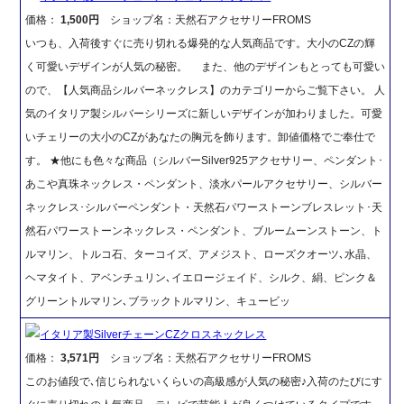
価格：
1,500円
ショップ名：天然石アクセサリーFROMS
いつも、入荷後すぐに売り切れる爆発的な人気商品です。大小のCZの輝
く可愛いデザインが人気の秘密。 また、他のデザインもとっても可愛い
ので、【人気商品シルバーネックレス】のカテゴリーからご覧下さい。 人
気のイタリア製シルバーシリーズに新しいデザインが加わりました。可愛
いチェリーの大小のCZがあなたの胸元を飾ります。卸値価格でご奉仕で
す。 ★他にも色々な商品（シルバーSilver925アクセサリー、ペンダント･
あこや真珠ネックレス・ペンダント、淡水パールアクセサリー、シルバー
ネックレス･シルバーペンダント・天然石パワーストーンブレスレット･天
然石パワーストーンネックレス・ペンダント、ブルームーンストーン、ト
ルマリン、トルコ石、ターコイズ、アメジスト、ローズクオーツ､水晶、
ヘマタイト、アベンチュリン､イエロージェイド、シルク、絹、ピンク＆
グリーントルマリン､ブラックトルマリン、キュービッ
イタリア製SilverチェーンCZクロスネックレス
価格：
3,571円
ショップ名：天然石アクセサリーFROMS
このお値段で､信じられないくらいの高級感が人気の秘密♪入荷のたびにす