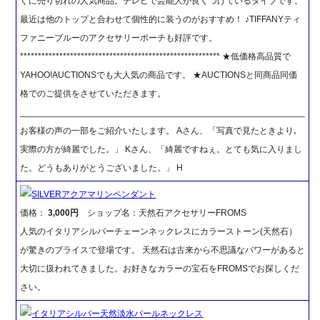
ぐに売り切れの人気商品。テレビで芸能人が良くつけているタイプです。
最近は他のトップと合わせて個性的に装うのがおすすめ！ ♪TIFFANYティ
ファニーブルーのアクセサリーポーチも好評です。
******************************************************** ★低価格高品質で
YAHOO!AUCTIONSでも大人気の商品です。 ★AUCTIONSと同商品同価
格でのご提供をさせていただきます。
_________________________________________________________
お客様の声の一部をご紹介いたします。 Aさん、「写真で見たときより､
実際の方が綺麗でした。」 Kさん、「綺麗ですねぇ。とても気に入りまし
た。どうもありがとうございました。」 H
SILVERアクアマリンペンダント
価格：
3,000円
ショップ名：天然石アクセサリーFROMS
人気のイタリアシルバーチェーンネックレスにカラーストーン(天然石）
が驚きのプライスで登場です。 天然石は古来から不思議なパワーがあると
大切に扱われてきました。お好きなカラーの宝石をFROMSでお探しくだ
さい。
イタリアシルバー天然淡水パールネックレス