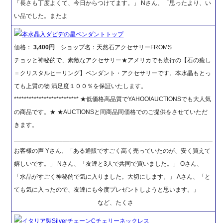
「長さも丁度よくて、今日からつけてます。」 Nさん、「思ったより、い
い品でした。またよ
本水晶入ダビデの星ペンダントトップ
価格：
3,400円
ショップ名：天然石アクセサリーFROMS
チョッと神秘的で、素敵なアクセサリー★アメリカでも流行の【石の癒し
＝クリスタルヒーリング】ペンダント・アクセサリーです。本水晶もとっ
ても上質の物 満足度１００％を保証いたします。
************************** ★低価格高品質でYAHOO!AUCTIONSでも大人気
の商品です。★ ★AUCTIONSと同商品同価格でのご提供をさせていただ
きます。
_________________________________________________________
お客様の声 Yさん、「ある通販ですごく高く売っていたのが、安く買えて
嬉しいです。」 Nさん、「友達と3人で共同で買いました。」 Oさん、
「水晶がすごく神秘的で気に入りました。大切にします。」 Aさん、「と
ても気に入ったので、友達にも今度プレゼントしようと思います。」
など、たくさ
イタリア製SilverチェーンCチェリーネックレス