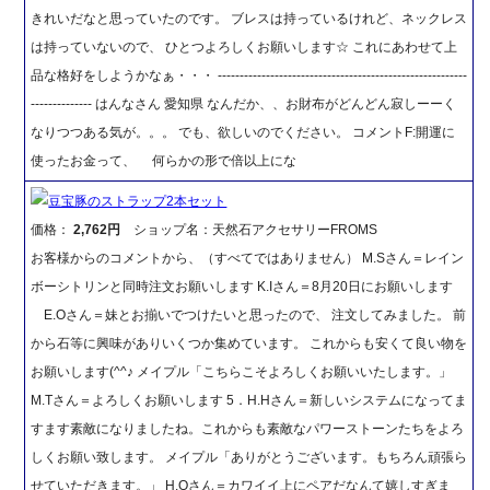
きれいだなと思っていたのです。 ブレスは持っているけれど、ネックレス
は持っていないので、 ひとつよろしくお願いします☆ これにあわせて上
品な格好をしようかなぁ・・・ ---------------------------------------------------------
-------------- はんなさん 愛知県 なんだか、、お財布がどんどん寂しーーく
なりつつある気が。。。 でも、欲しいのでください。 コメントF:開運に
使ったお金って、 何らかの形で倍以上にな
豆宝豚のストラップ2本セット
価格：
2,762円
ショップ名：天然石アクセサリーFROMS
お客様からのコメントから、（すべてではありません） M.Sさん＝レイン
ボーシトリンと同時注文お願いします K.Iさん＝8月20日にお願いします
E.Oさん＝妹とお揃いでつけたいと思ったので、 注文してみました。 前
から石等に興味がありいくつか集めています。 これからも安くて良い物を
お願いします(^^♪ メイプル「こちらこそよろしくお願いいたします。」
M.Tさん＝よろしくお願いします 5．H.Hさん＝新しいシステムになってま
すます素敵になりましたね。これからも素敵なパワーストーンたちをよろ
しくお願い致します。 メイプル「ありがとうございます。もちろん頑張ら
せていただきます。」 H.Oさん＝カワイイ上にペアだなんて嬉しすぎま