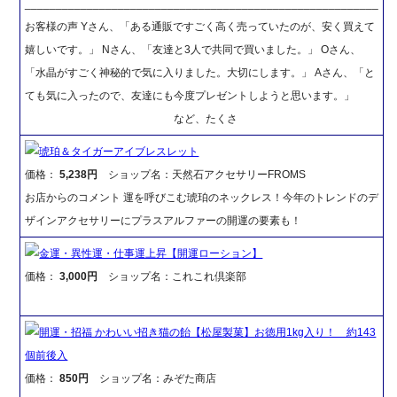
_________________________________________________________
お客様の声 Yさん、「ある通販ですごく高く売っていたのが、安く買えて
嬉しいです。」 Nさん、「友達と3人で共同で買いました。」 Oさん、
「水晶がすごく神秘的で気に入りました。大切にします。」 Aさん、「と
ても気に入ったので、友達にも今度プレゼントしようと思います。」
など、たくさ
琥珀＆タイガーアイブレスレット
価格：
5,238円
ショップ名：天然石アクセサリーFROMS
お店からのコメント 運を呼びこむ琥珀のネックレス！今年のトレンドのデ
ザインアクセサリーにプラスアルファーの開運の要素も！
金運・異性運・仕事運上昇【開運ローション】
価格：
3,000円
ショップ名：これこれ倶楽部
開運・招福 かわいい招き猫の飴【松屋製菓】お徳用1kg入り！ 約143
個前後入
価格：
850円
ショップ名：みぞた商店