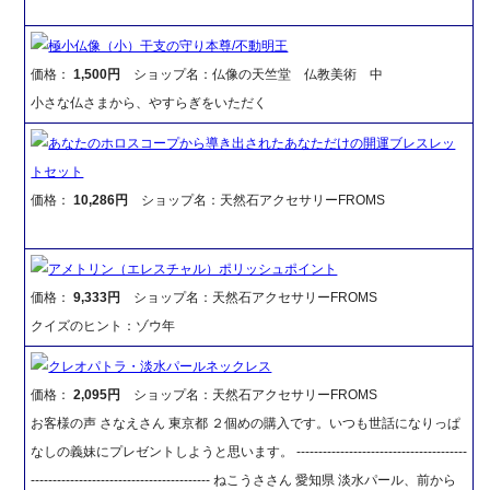
極小仏像（小）干支の守り本尊/不動明王
価格：
1,500円
ショップ名：仏像の天竺堂 仏教美術 中
小さな仏さまから、やすらぎをいただく
あなたのホロスコープから導き出されたあなただけの開運ブレスレッ
トセット
価格：
10,286円
ショップ名：天然石アクセサリーFROMS
アメトリン（エレスチャル）ポリッシュポイント
価格：
9,333円
ショップ名：天然石アクセサリーFROMS
クイズのヒント：ゾウ年
クレオパトラ・淡水パールネックレス
価格：
2,095円
ショップ名：天然石アクセサリーFROMS
お客様の声 さなえさん 東京都 ２個めの購入です。いつも世話になりっぱ
なしの義妹にプレゼントしようと思います。 ---------------------------------------
----------------------------------------- ねこうささん 愛知県 淡水パール、前から