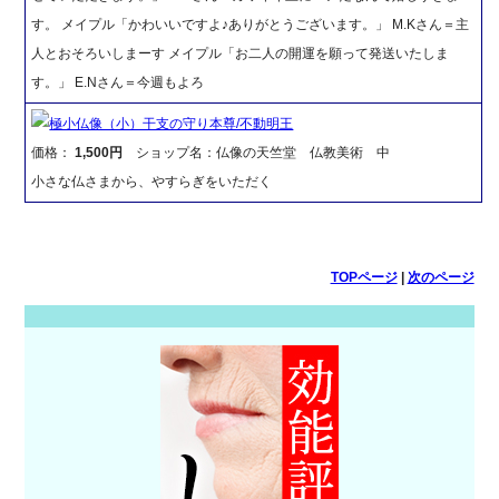
す。 メイプル「かわいいですよ♪ありがとうございます。」 M.Kさん＝主
人とおそろいしまーす メイプル「お二人の開運を願って発送いたしま
す。」 E.Nさん＝今週もよろ
極小仏像（小）干支の守り本尊/不動明王
価格：
1,500円
ショップ名：仏像の天竺堂 仏教美術 中
小さな仏さまから、やすらぎをいただく
TOPページ
|
次のページ