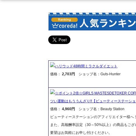
ハリウッド48時間ミラクルダイエット
価格：
2,703円
ショップ名：Guts-Hunter
☆ポイント2倍☆GIRLS MASTESDETOXER
ツい運動はもううんざり!!【ビューティーステーシ
価格：
4,960円
ショップ名：Beauty Station
ビューティーステーションのアフィリエイター様へ 当
また、高報酬率設定（30～50%以上）の商品もご
要望はお気軽にお申し付けください。