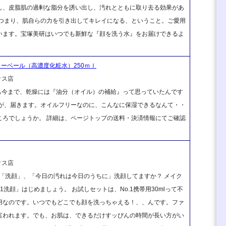
し、皮脂肌の過剰な脂分を誘い出し、汚れとともに取り去る効果があ
 つまり、肌自らの力を引き出してキレイになる、ということ。ご愛用
います。宝塚美研はいつでも新鮮な『顔を洗う水』をお届けできるよ
ターベール（高濃度化粧水）250ｍｌ
クス店
も今まで、乾燥には『油分（オイル）の補給』って思っていたんです
ルが、届きます。オイルフリーなのに、こんなに保湿できるなんて・・
ころでしょうか。 詳細は、ページトップの送料・決済情報にてご確認
クス店
は「洗顔」、「今日の汚れは今日のうちに」洗顔してますか？ メイク
洗顔」はじめましょう。 お試しセットは、No.1携帯用30mlって不
用なのです。いつでもどこでも顔を洗っちゃえる！、、んです。ファ
言われます。でも、お肌は、できるだけすッぴんの時間が長い方がい