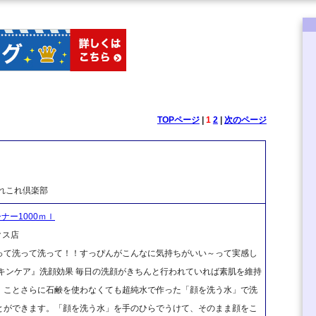
TOPページ
|
1
2
|
次のページ
れこれ倶楽部
ナー1000ｍｌ
クス店
って洗って洗って！！すっぴんがこんなに気持ちがいい～って実感し
キンケア』洗顔効果 毎日の洗顔がきちんと行われていれば素肌を維持
、ことさらに石鹸を使わなくても超純水で作った「顔を洗う水」で洗
とができます。「顔を洗う水」を手のひらでうけて、そのまま顔をこ