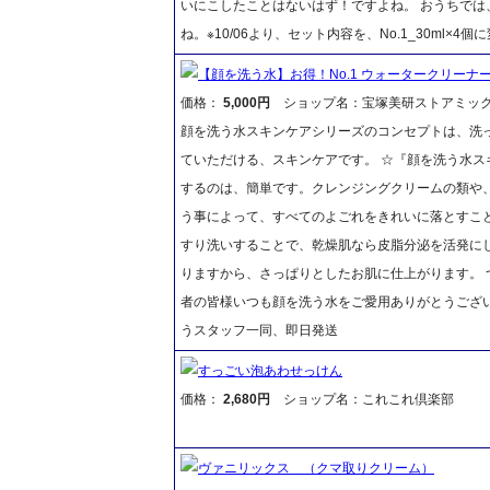
いにこしたことはないはず！ですよね。 おうちでは
ね。※10/06より、セット内容を、No.1_30ml×4
【顔を洗う水】お得！No.1 ウォータークリーナー5
価格：
5,000円
ショップ名：宝塚美研ストアミッ
顔を洗う水スキンケアシリーズのコンセプトは、洗
ていただける、スキンケアです。 ☆『顔を洗う水ス
するのは、簡単です。クレンジングクリームの類や
う事によって、すべてのよごれをきれいに落とすこ
すり洗いすることで、乾燥肌なら皮脂分泌を活発に
りますから、さっぱりとしたお肌に仕上がります。 
者の皆様いつも顔を洗う水をご愛用ありがとうござ
うスタッフ一同、即日発送
すっごい泡あわせっけん
価格：
2,680円
ショップ名：これこれ倶楽部
ヴァニリックス （クマ取りクリーム）