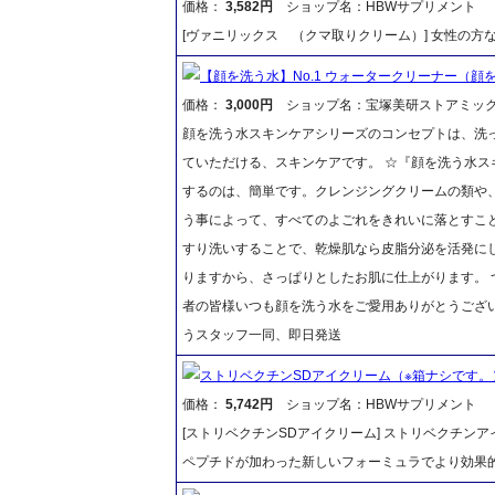
価格：
3,582円
ショップ名：HBWサプリメント
[ヴァニリックス （クマ取りクリーム）] 女性の
【顔を洗う水】No.1 ウォータークリーナー（顔を
価格：
3,000円
ショップ名：宝塚美研ストアミッ
顔を洗う水スキンケアシリーズのコンセプトは、洗
ていただける、スキンケアです。 ☆『顔を洗う水ス
するのは、簡単です。クレンジングクリームの類や
う事によって、すべてのよごれをきれいに落とすこ
すり洗いすることで、乾燥肌なら皮脂分泌を活発に
りますから、さっぱりとしたお肌に仕上がります。 
者の皆様いつも顔を洗う水をご愛用ありがとうござ
うスタッフ一同、即日発送
ストリベクチンSDアイクリーム（※箱ナシです。
価格：
5,742円
ショップ名：HBWサプリメント
[ストリベクチンSDアイクリーム] ストリベクチン
ペプチドが加わった新しいフォーミュラでより効果