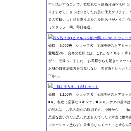
すり洗いすることで、乾燥肌なら皮脂分泌を活発に
りますから、さっぱりとしたお肌に仕上がります。
者の皆様いつも顔を洗う水をご愛用ありがとうござ
うスタッフ一同、即日発送、
顔を洗う水+ヒアルロン酸の潤い！No.２ ウォー
価格：
5,000円
ショップ名：宝塚美研ストアミッ
愛用歴2年、真冬の乾燥には、これがなくちゃ！ 私
が・・間違ってました。 お客様からも驚きのメー
お肌の自然治癒力を邪魔しない、美容液といったと
下さい。
「顔を洗う水」お試しセット
価格：
1,100円
ショップ名：宝塚美研ストアミッ
■今、私達に必要なスキンケア■ スキンケアの基本
の汚れは、お肌の老化の原因です。今日から、「No.1
思議な言い方だと思われませんでした？本当に携帯
ンデーション塗らずに外出るなんてー！！と皆さん