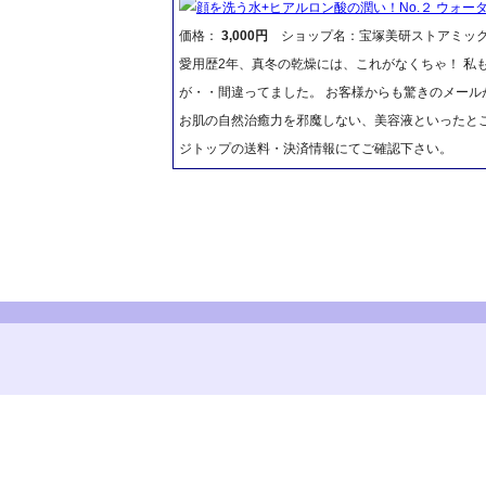
顔を洗う水+ヒアルロン酸の潤い！No.２ ウォー
価格：
3,000円
ショップ名：宝塚美研ストアミッ
愛用歴2年、真冬の乾燥には、これがなくちゃ！ 私
が・・間違ってました。 お客様からも驚きのメー
お肌の自然治癒力を邪魔しない、美容液といったと
ジトップの送料・決済情報にてご確認下さい。