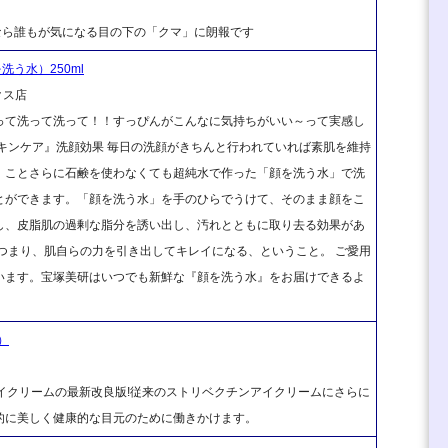
方なら誰もが気になる目の下の「クマ」に朗報です
洗う水）250ml
クス店
って洗って洗って！！すっぴんがこんなに気持ちがいい～って実感し
キンケア』洗顔効果 毎日の洗顔がきちんと行われていれば素肌を維持
、ことさらに石鹸を使わなくても超純水で作った「顔を洗う水」で洗
とができます。「顔を洗う水」を手のひらでうけて、そのまま顔をこ
し、皮脂肌の過剰な脂分を誘い出し、汚れとともに取り去る効果があ
つまり、肌自らの力を引き出してキレイになる、ということ。 ご愛用
います。宝塚美研はいつでも新鮮な『顔を洗う水』をお届けできるよ
）
アイクリームの最新改良版!従来のストリベクチンアイクリームにさらに
的に美しく健康的な目元のために働きかけます。