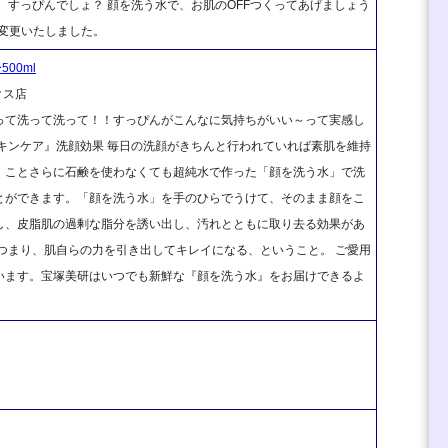
、すっぴんでしょ？ 顔を洗う水で、お肌のOFFつくってあげましょう
個に変更いたしました。
00ml
クス店
って洗って洗って！！すっぴんがこんなに気持ちがいい～って実感し
キンケア』洗顔効果 毎日の洗顔がきちんと行われていれば素肌を維持
、ことさらに石鹸を使わなくても超純水で作った「顔を洗う水」で洗
とができます。「顔を洗う水」を手のひらでうけて、そのまま顔をこ
し、皮脂肌の過剰な脂分を誘い出し、汚れとともに取り去る効果があ
つまり、肌自らの力を引き出してキレイになる、ということ。 ご愛用
います。宝塚美研はいつでも新鮮な『顔を洗う水』をお届けできるよ