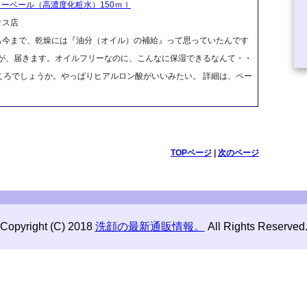
ターベール（高濃度化粧水）150ｍｌ
クス店
も今まで、乾燥には『油分（オイル）の補給』って思っていたんです
ルが、届きます。オイルフリーなのに、こんなに保湿できるなんて・・
ころでしょうか。やっぱりヒアルロン酸がいいみたい。 詳細は、ペー
TOPページ
|
次のページ
Copyright (C) 2018
洗顔の最新通販情報。
All Rights Reserved