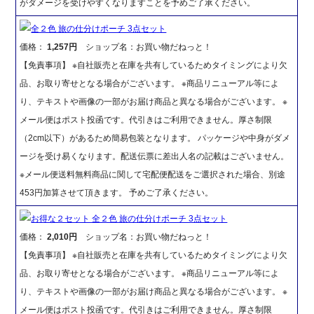
がダメージを受けやすくなりますことを予めご了承ください。
全２色 旅の仕分けポーチ 3点セット
価格：
1,257円
ショップ名：お買い物だねっと！
【免責事項】 ※自社販売と在庫を共有しているためタイミングにより欠
品、お取り寄せとなる場合がございます。 ※商品リニューアル等によ
り、テキストや画像の一部がお届け商品と異なる場合がございます。 ※
メール便はポスト投函です。代引きはご利用できません。厚さ制限
（2cm以下）があるため簡易包装となります。 パッケージや中身がダメ
ージを受け易くなります。配送伝票に差出人名の記載はございません。
※メール便送料無料商品に関して宅配便配送をご選択された場合、別途
453円加算させて頂きます。 予めご了承ください。
お得な２セット 全２色 旅の仕分けポーチ 3点セット
価格：
2,010円
ショップ名：お買い物だねっと！
【免責事項】 ※自社販売と在庫を共有しているためタイミングにより欠
品、お取り寄せとなる場合がございます。 ※商品リニューアル等によ
り、テキストや画像の一部がお届け商品と異なる場合がございます。 ※
メール便はポスト投函です。代引きはご利用できません。厚さ制限