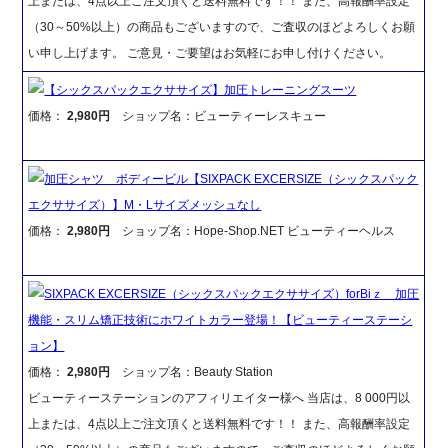
上または、4点以上ご注文頂くと送料無料です！！ また、高報酬率設定
（30～50%以上）の商品もございますので、ご査収のほどよろしくお願
い申し上げます。 ご意見・ご要望はお気軽にお申し付けください。
【シックスパックエクササイズ】加圧トレーニングスーツ
価格：
2,980円
ショップ名：ビューティーレスキュー
加圧シャツ ボディービル【SIXPACK EXCERSIZE（シックスパック
エクササイズ）】M・Lサイズメッシュなし
価格：
2,980円
ショップ名：Hope-Shop.NET ビューティーヘルス
SIXPACK EXCERSIZE（シックスパックエクササイズ）forBiｚ 加圧
機能・スリム矯正技術にホワイトカラー登場！【ビューティーステーシ
ョン】
価格：
2,980円
ショップ名：Beauty Station
ビューティーステーションのアフィリエイター様へ 当店は、8 000円以
上または、4点以上ご注文頂くと送料無料です！！ また、高報酬率設定