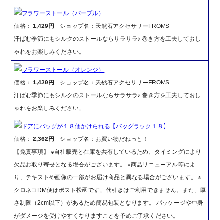
フラワーストール（パープル）
価格：
1,429円
ショップ名：天然石アクセサリーFROMS
汗ばむ季節にもシルクのストールならサラサラ♪ 巻き方を工夫しておし
ゃれをお楽しみください。
フラワーストール（オレンジ）
価格：
1,429円
ショップ名：天然石アクセサリーFROMS
汗ばむ季節にもシルクのストールならサラサラ♪ 巻き方を工夫しておし
ゃれをお楽しみください。
ドアにバッグが１８個かけられる【バッグラック１８】
価格：
2,362円
ショップ名：お買い物だねっと！
【免責事項】 ※自社販売と在庫を共有しているため、タイミングにより
欠品お取り寄せとなる場合がございます。 ※商品リニューアル等によ
り、テキストや画像の一部がお届け商品と異なる場合がございます。 ※
クロネコDM便はポスト投函です。代引きはご利用できません。また、厚
さ制限（2cm以下）があるため簡易包装となります。 パッケージや中身
がダメージを受けやすくなりますことを予めご了承ください。