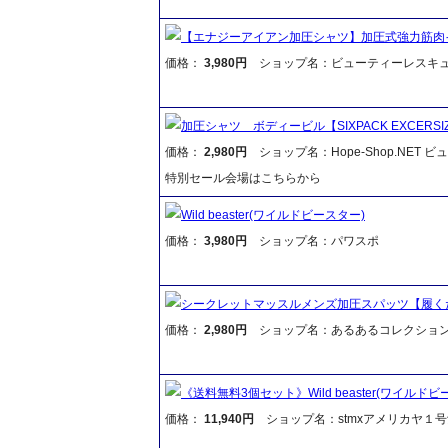
【エナジーアイアン加圧シャツ】加圧式強力筋肉
価格：
3,980円
ショップ名：ビューティーレスキ
加圧シャツ ボディービル【SIXPACK EXCE
価格：
2,980円
ショップ名：Hope-Shop.NET 
特別セール会場はこちらから
Wild beaster(ワイルドビースター)
価格：
3,980円
ショップ名：パワスポ
シークレットマッスルメンズ加圧スパッツ【履く
価格：
2,980円
ショップ名：あるあるコレクショ
《送料無料3個セット》Wild beaster(ワイルドビ
価格：
11,940円
ショップ名：stmxアメリカヤ１号