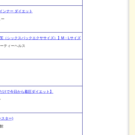
インナー ダイエット
ュー
RSIZE（シックスパックエクササイズ）】M・Lサイズ
ビューティーヘルス
だけで今日から着圧ダイエット】
ン
ースター)
館