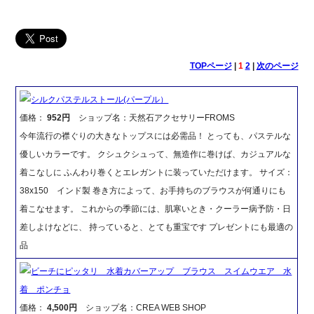
TOPページ
|
1
2
|
次のページ
シルクパステルストール(パープル）
価格：
952円
ショップ名：天然石アクセサリーFROMS
今年流行の襟ぐりの大きなトップスには必需品！ とっても、パステルな
優しいカラーです。 クシュクシュって、無造作に巻けば、カジュアルな
着こなしに ふんわり巻くとエレガントに装っていただけます。 サイズ：
38x150 インド製 巻き方によって、お手持ちのブラウスが何通りにも
着こなせます。 これからの季節には、肌寒いとき・クーラー病予防・日
差しよけなどに、 持っていると、とても重宝です プレゼントにも最適の
品
ビーチにピッタリ 水着カバーアップ ブラウス スイムウエア 水
着 ポンチョ
価格：
4,500円
ショップ名：CREA WEB SHOP