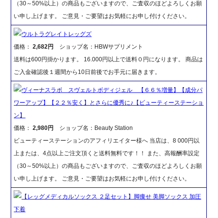
（30～50%以上）の商品もございますので、ご査収のほどよろしくお願
い申し上げます。 ご意見・ご要望はお気軽にお申し付けください。
ウルトラグレイトレッグズ
価格：
2,682円
ショップ名：HBWサプリメント
送料は600円掛かります。 16.000円以上で送料０円になります。 商品は
ご入金確認後１週間から10日前後でお手元に届きます。
ヴィーナスラボ スヴェルトボディジェル 【６６％増量】【成分パ
ワーアップ】【２２％安く】とさらに優秀に♪【ビューティーステーショ
ン】
価格：
2,980円
ショップ名：Beauty Station
ビューティーステーションのアフィリエイター様へ 当店は、8 000円以
上または、4点以上ご注文頂くと送料無料です！！ また、高報酬率設定
（30～50%以上）の商品もございますので、ご査収のほどよろしくお願
い申し上げます。 ご意見・ご要望はお気軽にお申し付けください。
【レッグメディカルソックス ２足セット】脚痩せ 美脚ソックス 加圧
下着