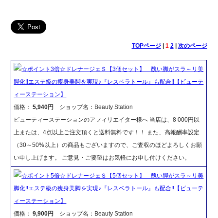
TOPページ
|
1
2
|
次のページ
☆ポイント3倍☆ドレナージェＳ【3個セット】 醜い脚がスラ～リ美
脚化!!エステ級の痩身美脚を実現♪『レスベラトール』も配合!!【ビューテ
ィーステーション】
価格：
5,940円
ショップ名：Beauty Station
ビューティーステーションのアフィリエイター様へ 当店は、8 000円以
上または、4点以上ご注文頂くと送料無料です！！ また、高報酬率設定
（30～50%以上）の商品もございますので、ご査収のほどよろしくお願
い申し上げます。 ご意見・ご要望はお気軽にお申し付けください。
☆ポイント5倍☆ドレナージェＳ【5個セット】 醜い脚がスラ～リ美
脚化!!エステ級の痩身美脚を実現♪『レスベラトール』も配合!!【ビューテ
ィーステーション】
価格：
9,900円
ショップ名：Beauty Station