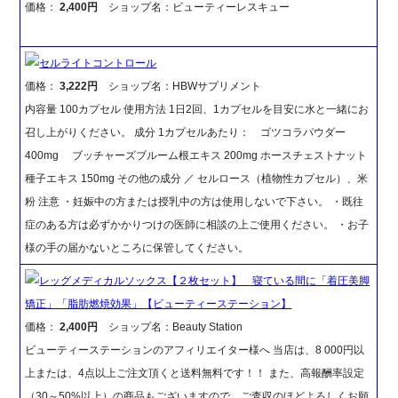
価格：
2,400円
ショップ名：ビューティーレスキュー
セルライトコントロール
価格：
3,222円
ショップ名：HBWサプリメント
内容量 100カプセル 使用方法 1日2回、1カプセルを目安に水と一緒にお
召し上がりください。 成分 1カプセルあたり： ゴツコラパウダー
400mg ブッチャーズブルーム根エキス 200mg ホースチェストナット
種子エキス 150mg その他の成分 ／ セルロース（植物性カプセル）、米
粉 注意 ・妊娠中の方または授乳中の方は使用しないで下さい。 ・既往
症のある方は必ずかかりつけの医師に相談の上ご使用ください。 ・お子
様の手の届かないところに保管してください。
レッグメディカルソックス【２枚セット】 寝ている間に「着圧美脚
矯正」「脂肪燃焼効果」【ビューティーステーション】
価格：
2,400円
ショップ名：Beauty Station
ビューティーステーションのアフィリエイター様へ 当店は、8 000円以
上または、4点以上ご注文頂くと送料無料です！！ また、高報酬率設定
（30～50%以上）の商品もございますので、ご査収のほどよろしくお願