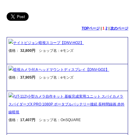
TOPページ
|
1
2
|
次のページ
ナイトビジョン暗視スコープ【DNV-HO2】
価格：
32,800円
ショップ名：eモンズ
暗視カメラ付きヘッドマウントディスプレイ【DNV-GO2】
価格：
37,905円
ショップ名：eモンズ
(UT-112)小型カメラ自作キット 基板完成実用ユニット スパイカメラ
スパイダーズX PRO 1080P ポータブルバッテリー接続 長時間録画 赤外
線暗視
価格：
17,407円
ショップ名：OnSQUARE